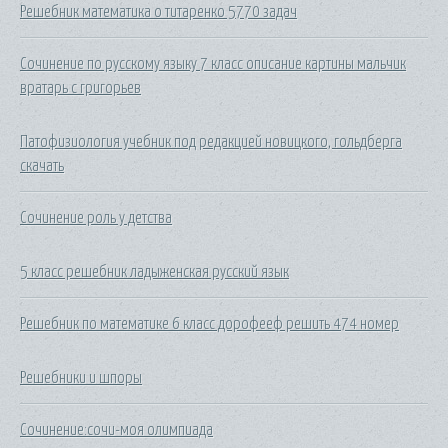
Решебник математика о титаренко 5770 задач
Сочинение по русскому языку 7 класс описание картины мальчик
вратарь с григорьев
Патофизиология учебник под редакцией новицкого, гольдберга
скачать
Сочинение роль у детства
5 класс решебник ладыженская русский язык
Решебник по математике 6 класс дорофееф решить 474 номер
Решебники и шпоры
Сочинение:сочи-моя олимпиада