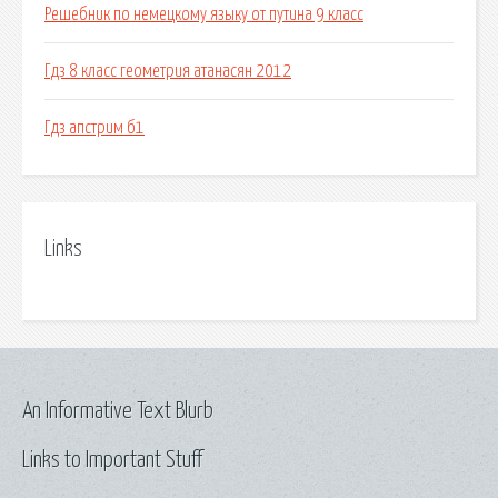
Решебник по немецкому языку от путина 9 класс
Гдз 8 класс геометрия атанасян 2012
Гдз апстрим б1
Links
An Informative Text Blurb
Links to Important Stuff