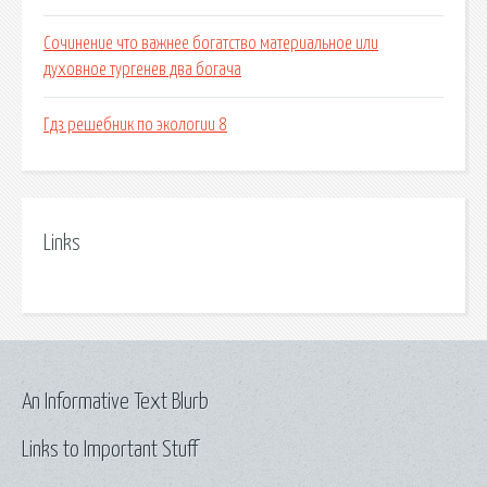
Сочинение что важнее богатство материальное или
духовное тургенев два богача
Гдз решебник по экологии 8
Links
An Informative Text Blurb
Links to Important Stuff