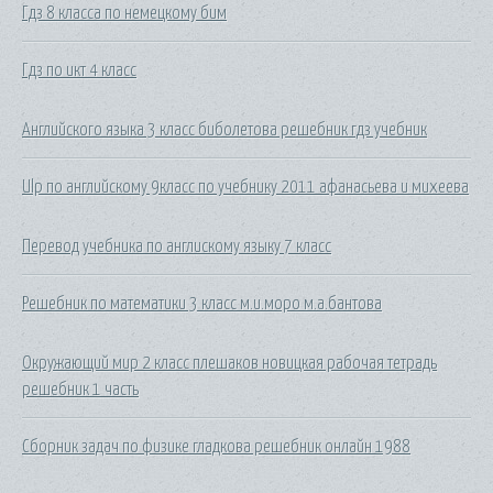
Гдз 8 класса по немецкому бим
Гдз по икт 4 класс
Английского языка 3 класс биболетова решебник гдз учебник
Ulp по английскому 9класс по учебнику 2011 афанасьева и михеева
Перевод учебника по англискому языку 7 класс
Решебник по математики 3 класс м.и.моро м.а.бантова
Окружающий мир 2 класс плешаков новицкая рабочая тетрадь
решебник 1 часть
Сборник задач по физике гладкова решебник онлайн 1988