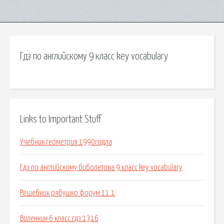
Гдз по английскому 9 класс key vocabulary
Links to Important Stuff
Учебник геометрия 1990годла
Гдз по английскому биболетова 9 класс key vocabulary
Решебник рябушко форум 11.1
Виленкин 6 класс гдз 1316