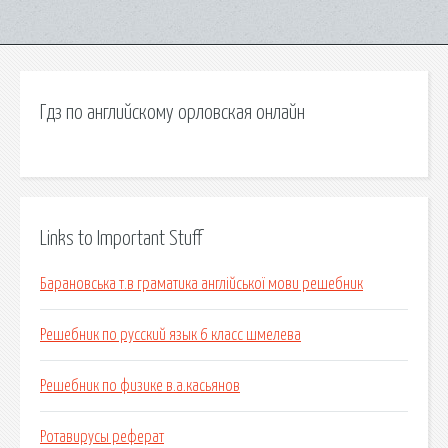
Гдз по английскому орловская онлайн
Links to Important Stuff
Барановська т.в граматика англійської мови решебник
Решебник по русский язык 6 класс шмелева
Решебник по физике в.а.касьянов
Ротавирусы реферат