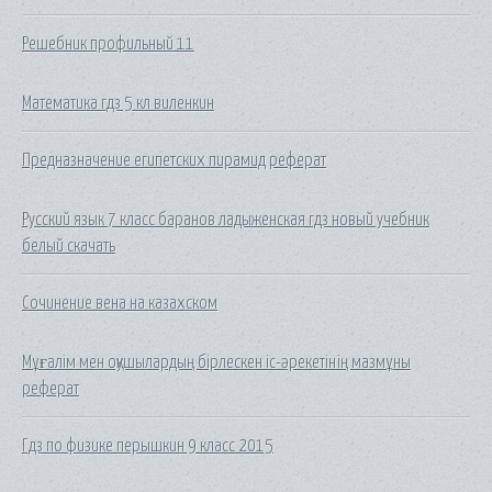
Решебник профильный 11
Математика гдз 5 кл виленкин
Предназначение египетских пирамид реферат
Русский язык 7 класс баранов ладыженская гдз новый учебник
белый скачать
Сочинение вена на казахском
Мұғалім мен оқушылардың бірлескен іс-әрекетінің мазмұны
реферат
Гдз по физике перышкин 9 класс 2015