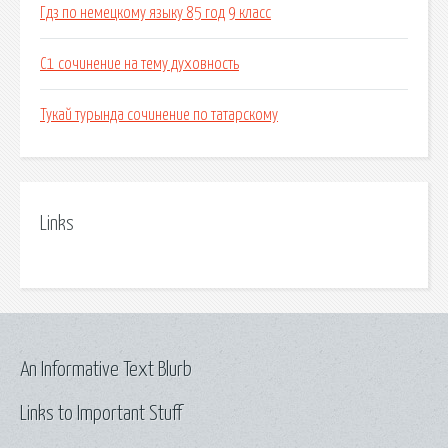
Гдз по немецкому языку 85 год 9 класс
С1 сочинение на тему духовность
Тукай турында сочинение по татарскому
Links
An Informative Text Blurb
Links to Important Stuff