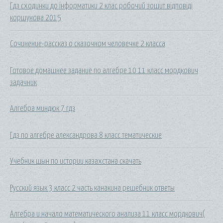
Гдз сходинки до інформатики 2 клас робочий зошит відповіді
коршунова 2015
Сочинение-рассказ о сказочном человечке 2 класса
Готовое домашнее задание по алгебре 10 11 класс мордкович
задачник
Алгебра миндюк 7 гдз
Гдз по алгебре александрова 8 класс тематические
Учебник шын по истории казахстана скачать
Русский язык 3 класс 2 часть канакина решебник ответы
Алгебра и начало математического анализа 11 класс мордкович(