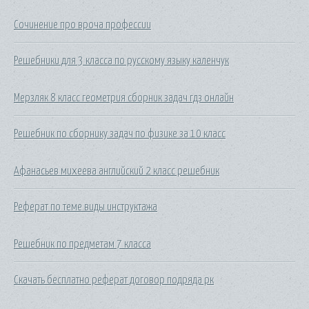
Сочинение про вроча профессии
Решебники для 3 класса по русскому языку каленчук
Мерзляк 8 класс геометрия сборник задач гдз онлайн
Решебник по сборнику задач по физике за 10 класс
Афанасьев михеева английский 2 класс решебник
Реферат по теме виды инструктажа
Решебник по предметам 7 класса
Скачать бесплатно реферат договор подряда рк