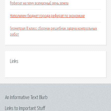
Реферат на тему всемирный день земли
Наполняем бюджет города реферат по экономике
Геометрия 8 класс сборник решебник задачи контрольных
работ
Links
An Informative Text Blurb
Links to Important Stuff