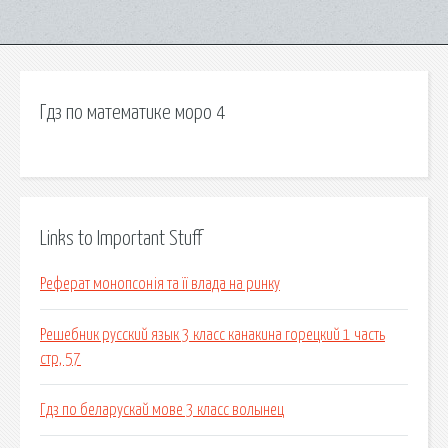
Гдз по математике моро 4
Links to Important Stuff
Реферат монопсонія та її влада на ринку
Решебник русский язык 3 класс канакина горецкий 1 часть
стр, 57
Гдз по беларускай мове 3 класс волынец