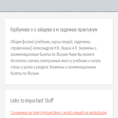
Горбунова о и зайцева а м задачник практикум
Общая физика (учебники, курсы лекций, задачники,
справочники) Александров Н.В., Яшкин А.Я. Экзамены и
экзаменационные билеты по Физике Ниже Вы можете
бесплатно скачать электронные книги и учебники и читать
статьи и уроки к разделу Экзамены и экзаменационные
билеты по Физике.
Links to Important Stuff
Сочинение на тему путешествия с моей семьей на английском