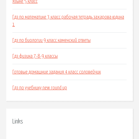
языке 5 класс
Гдз по математике 3 класс рабочая тетрадь захарова юдина
1
Гдз по биологии 9 класс каменский ответы
Гдз физика 7-8-9 классы
Готовые домашние задания 4 класс соловейчик
Гдз по учебнику new round up
Links