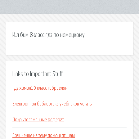
И.л бим 8класс гдз по немецкому
Links to Important Stuff
Гдз химия10 класс гибриелян
Электронная библиотека учебников читать
Покрытосеменные реферат
Сочинение на тему помощ птицам