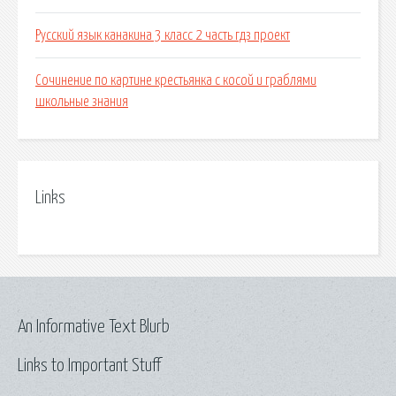
Русский язык канакина 3 класс 2 часть гдз проект
Сочинение по картине крестьянка с косой и граблями
школьные знания
Links
An Informative Text Blurb
Links to Important Stuff