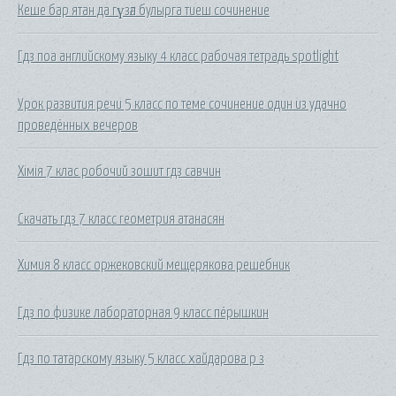
Кеше бар ятан да гүзәл булырга тиеш сочинение
Гдз поа английскому языку 4 класс рабочая тетрадь spotlight
Урок развития речи 5 класс по теме сочинение один из удачно
проведённых вечеров
Хімія 7 клас робочий зошит гдз савчин
Скачать гдз 7 класс геометрия атанасян
Химия 8 класс оржековский мещерякова решебник
Гдз по физике лабораторная 9 класс пёрышкин
Гдз по татарскому языку 5 класс хайдарова р з