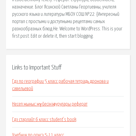
назначение. Блог Ясинской Светланы Георгиевны, учителя
русского языка и литературы МБОУ СОШ №22. {Интересный
портал с простыми и доступными рецептами самых
разнообразных блюд.Не. Welcome to WordPress. This is your
first post. Edit or delete it, then start blogging.
Links to Important Stuff
Гдз по географии 5 класс рабочая тетрадь дронова и
савельевой
Несеп жыныс жүйесінің аурулары реферат
Гдз старлайт 6 класс student's book
Учебник по орксэ 5-11 класс