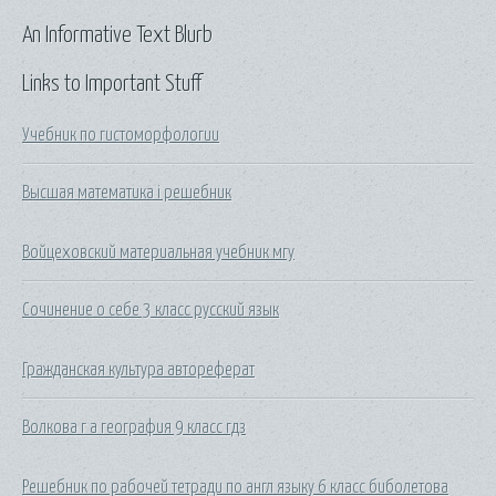
An Informative Text Blurb
Links to Important Stuff
Учебник по гистоморфологии
Высшая математика i решебник
Войцеховский материальная учебник мгу
Сочинение о себе 3 класс русский язык
Гражданская культура автореферат
Волкова г а география 9 класс гдз
Решебник по рабочей тетради по англ языку 6 класс биболетова