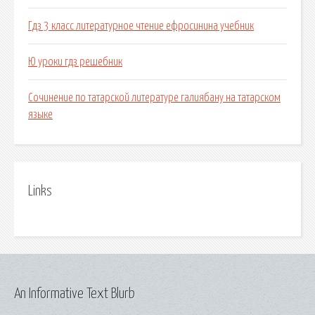
Гдз 3 класс литературное чтение ефросинина учебник
Ю уроки гдз решебник
Сочинение по татарской литературе галиябану на татарском
языке
Links
An Informative Text Blurb