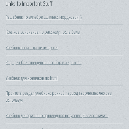
Links to Important Stuff
Решебник по алгебре 11 класс мордкович 5
Краткое сочинение по рассказу после бала
Учебник по риторике америка
Реферат благовещенский собор в харькове
Учебник для новичков по html
Прочтите раздел учебника ранний период творчества чехова
используя
Учебник декоративно прикладное искусство 5 класс скачать