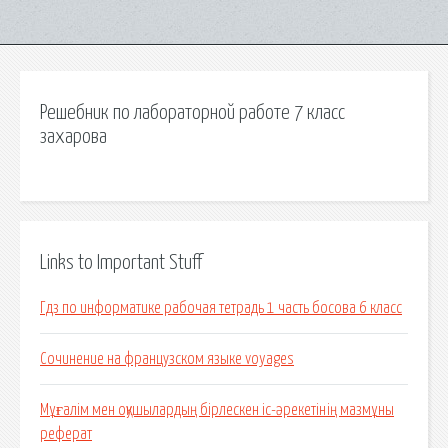
Решебник по лабораторной работе 7 класс
захарова
Links to Important Stuff
Гдз по информатике рабочая тетрадь 1 часть босова 6 класс
Сочинение на французском языке voyages
Мұғалім мен оқушылардың бірлескен іс-әрекетінің мазмұны
реферат