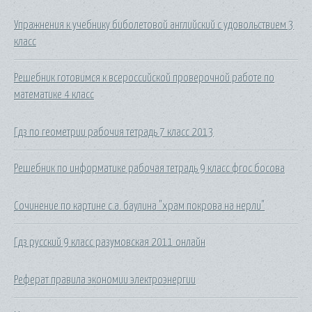
Упражнения к учебнику биболетовой английский с удовольствием 3
класс
Решебник готовимся к всероссийской проверочной работе по
математике 4 класс
Гдз по геометрии рабочия тетрадь 7 класс 2013
Решебник по информатике рабочая тетрадь 9 класс фгос босова
Сочинение по картине с.а. баулина "храм покрова на нерли"
Гдз русский 9 класс разумовская 2011 онлайн
Реферат правила экономии электроэнергии