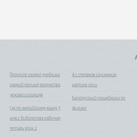
A
Прочтите раздел учебника
А.с степанов сочинение
ранний период творчества
картине лоси
чехова используя
Белорусский решебники по
Гдз по английскому языку 3
физике
класс биболетова рабочая
тетрадь урок 2