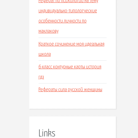
Реферат по психологии на тему
индивидуально-типологческие
особенности личности по
маклакову
Краткое сочинение моя идеальная
школа
6 класс контурные карты история
гдз
Рефераты сила русской женщины
Links