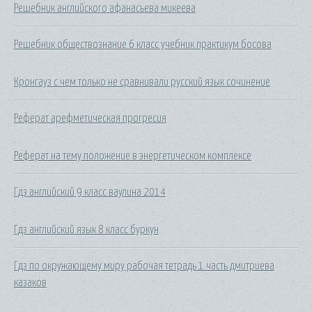
Решебник английского афанасьева микеева
Решебник обществознание 6 класс учебник практикум босова
Кронгауз с чем только не сравнивали русский язык сочинение
Реферат арефметическая прогресия
Реферат на тему положение в энергетическом комплексе
Гдз английский 9 класс ваулина 2014
Гдз английский язык 8 класс буркун
Гдз по окружающему миру рабочая тетрадь 1 часть дмитриева
казаков