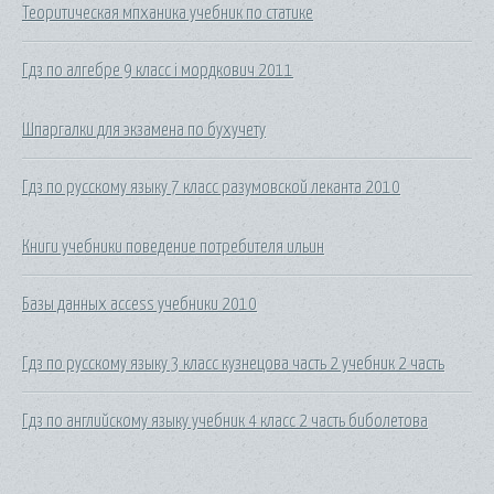
Теоритическая мпханика учебник по статике
Гдз по алгебре 9 класс i мордкович 2011
Шпаргалки для экзамена по бухучету
Гдз по русскому языку 7 класс разумовской леканта 2010
Книги учебники поведение потребителя ильин
Базы данных access учебники 2010
Гдз по русскому языку 3 класс кузнецова часть 2 учебник 2 часть
Гдз по английскому языку учебник 4 класс 2 часть биболетова