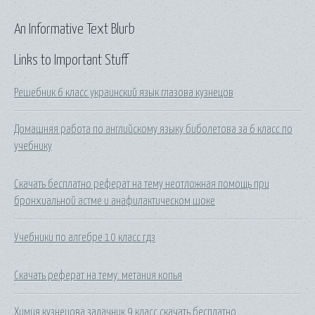
An Informative Text Blurb
Links to Important Stuff
Решебник 6 класс украинский язык глазова кузнецов
Домашняя работа по английскому языку биболетова за 6 клаcc по
учебнику
Скачать бесплатно реферат на тему неотложная помощь при
бронхиальной астме и анафилактическом шоке
Учебники по алгебре 10 класс гдз
Скачать реферат на тему: метания копья
Химия кузнецова задачник 9 класс скачать бесплатно