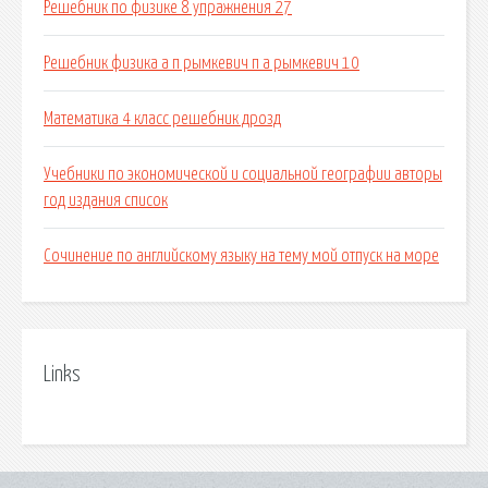
Решебник по физике 8 упражнения 27
Решебник физика а п рымкевич п а рымкевич 10
Математика 4 класс решебник дрозд
Учебники по экономической и социальной географии авторы
год издания список
Сочинение по английскому языку на тему мой отпуск на море
Links