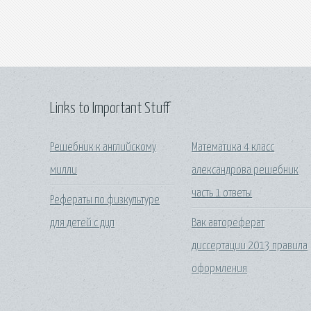
Links to Important Stuff
Решебник к английскому
Математика 4 класс
милли
александрова решебник
часть 1 ответы
Рефераты по физкультуре
для детей с дцп
Вак автореферат
диссертации 2013 правила
оформления