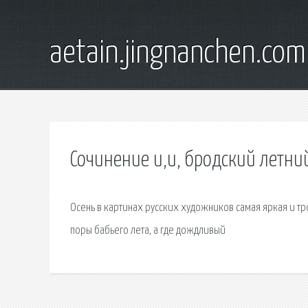
aetain.jingnanchen.com
Сочинение и,и, бродский летни
Осень в картинах русских художников самая яркая и тр
поры бабьего лета, а где дождливый