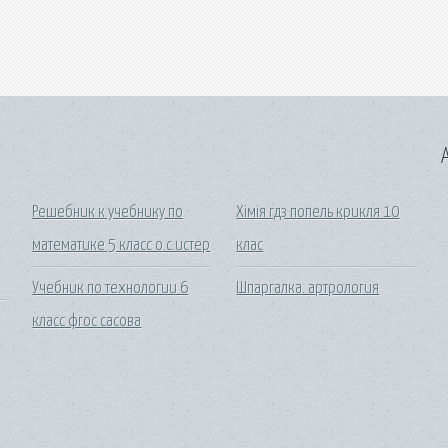
A
Решебник к учебнику по
Хімія гдз попель крикля 10
математике 5 класс о.с.истер
клас
Учебник по технологии 6
Шпаргалка. артрология
класс фгос сасова