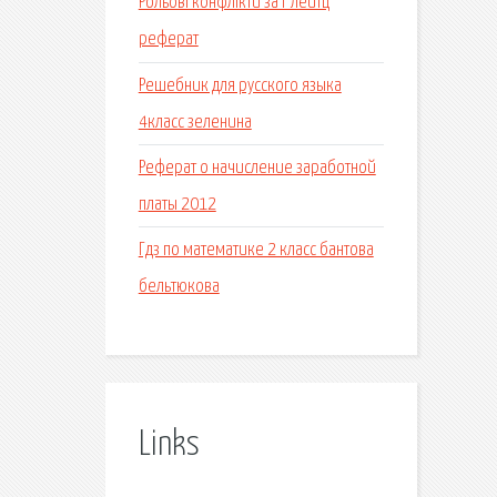
Рольові конфлікти за г лейтц
реферат
Решебник для русского языка
4класс зеленина
Реферат о начисление заработной
платы 2012
Гдз по математике 2 класс бантова
бельтюкова
Links