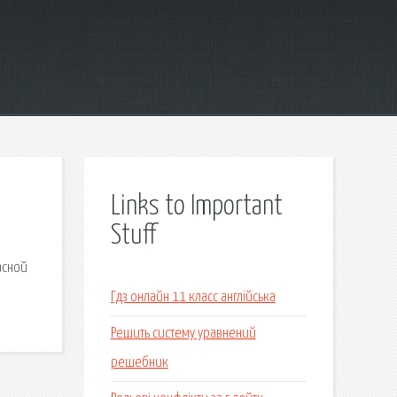
Links to Important
Stuff
асной
Гдз онлайн 11 класс англійська
Решить систему уравнений
решебник