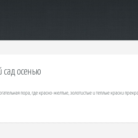
й сад осенью
огательная пора, где красно-желтые, золотистые и теплые краски прекр