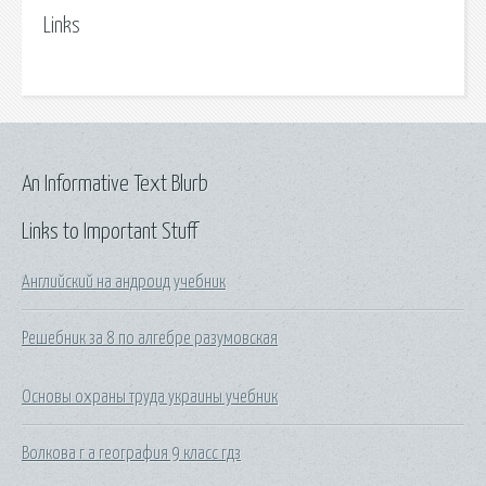
Links
An Informative Text Blurb
Links to Important Stuff
Английский на андроид учебник
Решебник за 8 по алгебре разумовская
Основы охраны труда украины учебник
Волкова г а география 9 класс гдз