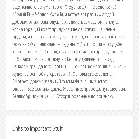
ещё немного аргументов от 5-ege.ru: 1) Г. Троепольский.
«Белый Бим Чёрное Ухо» Бим встречает разных людей –
добрых, злых, равнодушных. Сделать символом ку-клукс-
клана горящий крест придумали не действующие члены
ордена, а писатель Томас Диксон-младший, описавший его в
романе «Участник клана», изданном Эта история – о судьбе
юноши по имени Степан, отданного в монастырь родителями,
собирающимися примкнуть к Белому движению, перед
началом гражданской войны. 1. Сюжет и композиция ; 2. Язык
художественной литературы ; 3. Основы стиховедения.
Смотреть документальный фильм Жизненные истории
онлайн. Все фильмы цикла. Животные, природа, путешествия.
Великобритания. 2017. Отсортированные по признаку.
Links to Important Stuff