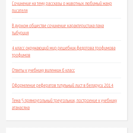
Сочинение на тему рассказы о животных любимый жанр
писателя
В дурном обществе сочинение характеристика пана
тыбурция
4 класс окружающий мир решебник федотова трофимова
трофимов
Ответы к учебнику виленкин 6 класс
Оформление рефератов титульный лист в беларуси 2014
Тема 5 прямоугольный треугольник, построение к учебнику
атанасяна