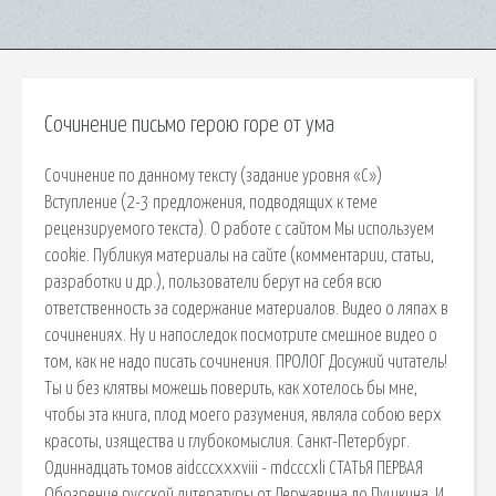
Сочинение письмо герою горе от ума
Сочинение по данному тексту (задание уровня «С»)
Вступление (2-3 предложения, подводящих к теме
рецензируемого текста). О работе с сайтом Мы используем
cookie. Публикуя материалы на сайте (комментарии, статьи,
разработки и др.), пользователи берут на себя всю
ответственность за содержание материалов. Видео о ляпах в
сочинениях. Ну и напоследок посмотрите смешное видео о
том, как не надо писать сочинения. ПРОЛОГ Досужий читатель!
Ты и без клятвы можешь поверить, как хотелось бы мне,
чтобы эта книга, плод моего разумения, являла собою верх
красоты, изящества и глубокомыслия. Санкт-Петербург.
Одиннадцать томов aidcccxxxviii - mdcccxli СТАТЬЯ ПЕРВАЯ
Обозрение русской литературы от Державина до Пушкина. И