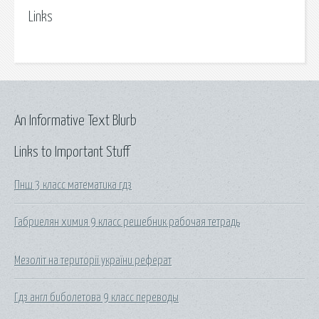
Links
An Informative Text Blurb
Links to Important Stuff
Пнш 3 класс математика гдз
Габриелян химия 9 класс решебник рабочая тетрадь
Мезоліт на території україни реферат
Гдз англ биболетова 9 класс переводы