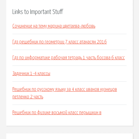
Links to Important Stuff
Сочинение на тему марина цветаева-любовь
Гдз решебник по геометрии 7 класс атанасян 2016
Гдз по информатике рабочая тетрадь 1 часть босова 6 класс
Задачник 1-4 классы
Решебник по русскому языку за 4 класс иванов кузнецов
петленко 2 часть
Решебник по физике восьмой класс перышкин в