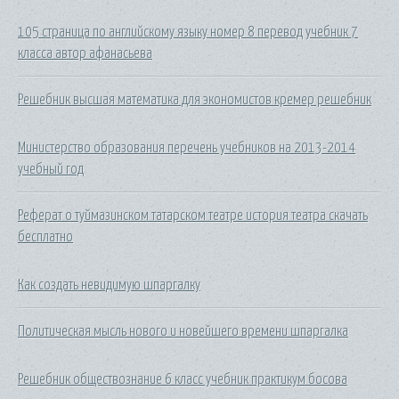
105 страница по английскому языку номер 8 перевод учебник 7
класса автор афанасьева
Решебник высшая математика для экономистов кремер решебник
Министерство образования перечень учебников на 2013-2014
учебный год
Реферат о туймазинском татарском театре история театра скачать
бесплатно
Как создать невидимую шпаргалку
Политическая мысль нового и новейшего времени шпаргалка
Решебник обществознание 6 класс учебник практикум босова