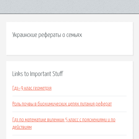
Украинские рефераты о семьях
Links to Important Stuff
Гдз–9 клас геометрія
Роль почвы в биохимических цепях питания реферат
Гдз по математике виленкин 5 класс с пояснениями и по
действиям