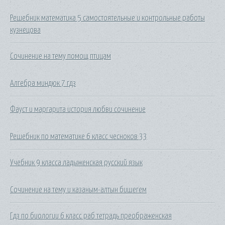
Решебник математика 5 самостоятельные и контрольные работы
кузнецова
Сочинение на тему помощ птицам
Алгебра миндюк 7 гдз
Фауст и маргарита история любви сочинение
Решебник по математике 6 класс чесноков 33
Учебник 9 класса ладыженская русский язык
Сочинение на тему и казаным-алтын бишегем
Гдз по биологии 6 класс раб тетрадь преображенская