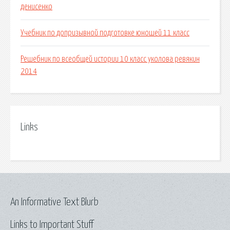
денисенко
Учебник по допризывной подготовке юношей 11 класс
Решебник по всеобщей истории 10 класс уколова ревякин
2014
Links
An Informative Text Blurb
Links to Important Stuff